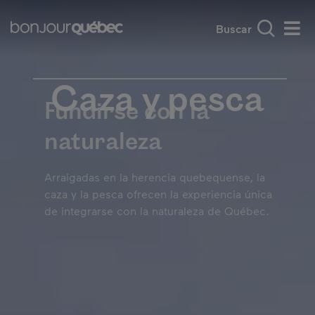
Saltar al contenido principal
Main navigation - E
Descubrir Quebec
Experiencias estrella
Men
Caza y pesca
Fundirse con la
naturaleza
Arraigadas en la herencia quebequense, la
caza y la pesca ofrecen la experiencia única
de integrarse con la naturaleza de Québec.