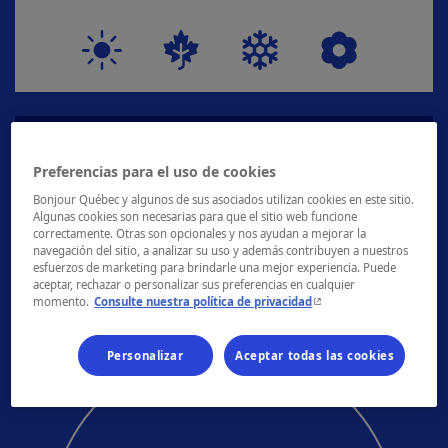
¿SABÍAS QUE?
Preferencias para el uso de cookies
El santuario de Sainte-Anne-de-Beaupré es el
Bonjour Québec y algunos de sus asociados utilizan cookies en este sitio.
lugar de peregrinación más antiguo de
Algunas cookies son necesarias para que el sitio web funcione
América del Norte.
correctamente. Otras son opcionales y nos ayudan a mejorar la
navegación del sitio, a analizar su uso y además contribuyen a nuestros
esfuerzos de marketing para brindarle una mejor experiencia. Puede
aceptar, rechazar o personalizar sus preferencias en cualquier
- Este hipervínculo se ab
momento.
Consulte nuestra política de privacidad
Personalizar
Aceptar todas las cookies