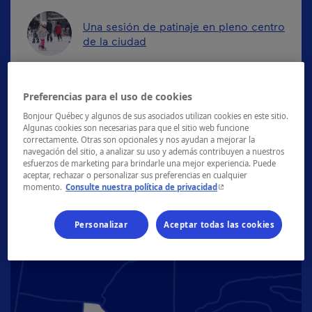
Una sesión de patinaje en pleno centro
de la ciudad
Una pausa para relajarse en un spa
flotante
Preferencias para el uso de cookies
Bonjour Québec y algunos de sus asociados utilizan cookies en este sitio.
Algunas cookies son necesarias para que el sitio web funcione
Estadía en el Auberge du Lac-à-l’Eau-
correctamente. Otras son opcionales y nos ayudan a mejorar la
Claire
navegación del sitio, a analizar su uso y además contribuyen a nuestros
esfuerzos de marketing para brindarle una mejor experiencia. Puede
aceptar, rechazar o personalizar sus preferencias en cualquier
- Este hipervínculo se ab
momento.
Consulte nuestra política de privacidad
Personalizar
Aceptar todas las cookies
Regiones