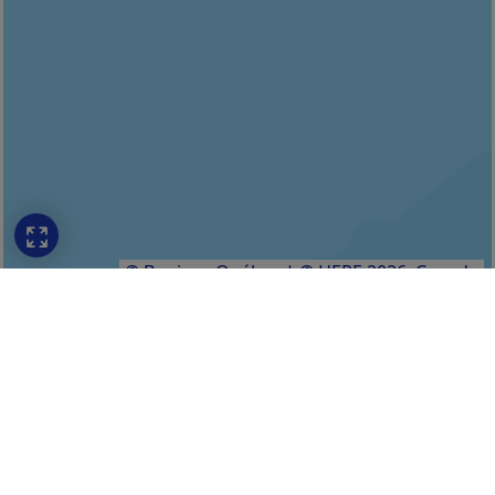
© Bonjour Québec
|
© HERE 2026,
Canada
DÍA 1
Un recorrido cultural
en Montréal