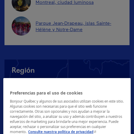
Montreal, ciudad luminosa
Parque Jean-Drapeau, islas Sainte-
Hélène y Notre-Dame
Región
Preferencias para el uso de cookies
Bonjour Québec y algunos de sus asociados utilizan cookies en este sitio.
Algunas cookies son necesarias para que el sitio web funcione
correctamente. Otras son opcionales y nos ayudan a mejorar la
navegación del sitio, a analizar su uso y además contribuyen a nuestros
esfuerzos de marketing para brindarle una mejor experiencia. Puede
aceptar, rechazar o personalizar sus preferencias en cualquier
- Este hipervínculo se ab
momento.
Consulte nuestra política de privacidad