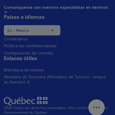
Comuníquense con nuestros especialistas en destinos
➔
Países e idiomas
Es - Mexico
Change el idioma del sitio web. El idioma actual es
1 877 266-5687
Contáctanos
Política de confidencialidad
Configuración de cookies
Enlaces útiles
Biblioteca de medios
Ministère du Tourisme (Ministerio de Turismo - enlace
- Este hipervínculo se abrirá en una nueva vent
en francés)
2026 Todos los derechos reservados. Sitio turístico oficial del
Gouvernement du Québec