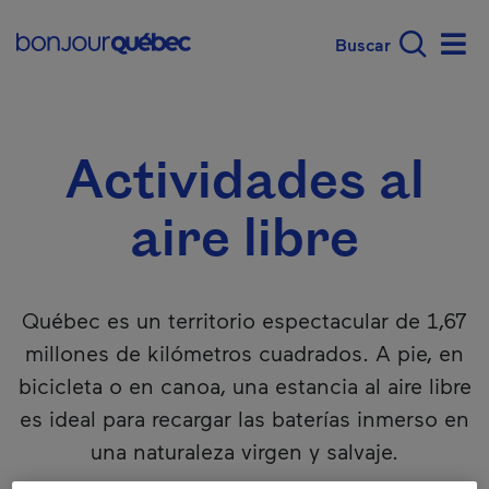
Saltar al contenido principal
Main navigation - E
Qué hacer en Québec
Actividades al aire
Men
Actividades al
aire libre
Québec es un territorio espectacular de 1,67
millones de kilómetros cuadrados. A pie, en
bicicleta o en canoa, una estancia al aire libre
es ideal para recargar las baterías inmerso en
una naturaleza virgen y salvaje.