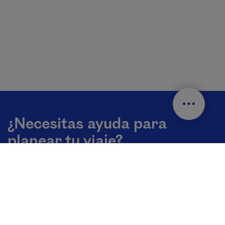
¿Necesitas ayuda para
planear tu viaje?
Comuníquense con nuestros especialistas en destinos
➔
Países e idiomas
Es - Mexico
Change el idioma del sitio web. El idioma actual es