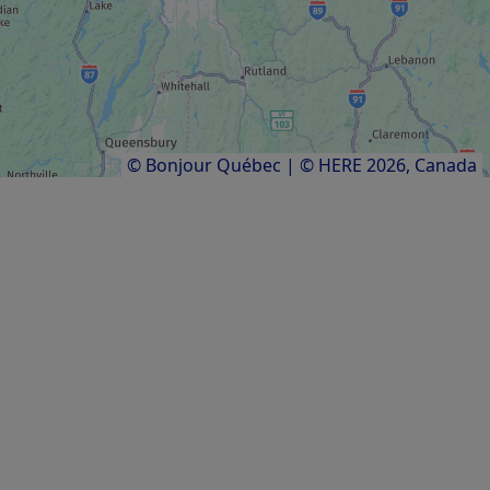
CENTRO DE RECREACIÓN
AeroSim
Resultados
1
a
11
de
11
© Bonjour Québec
|
© HERE 2026,
Canada