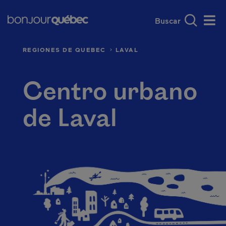
Saltar al contenido principal
Main navigation - E
Qué hacer en Québec
Centro urbano de
Men
REGIONES DE QUEBEC
LAVAL
Centro urbano
de Laval