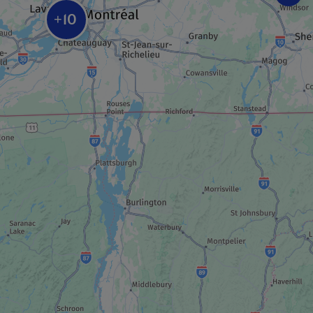
Sala André-Mathieu
10
+
CENTRO DE RECREACIÓN
Juego de evasión Escaparium
CENTRO DE RECREACIÓN
Putting Edge Centropolis
CENTRO DE RECREACIÓN
Escalada Clip ’n Climb